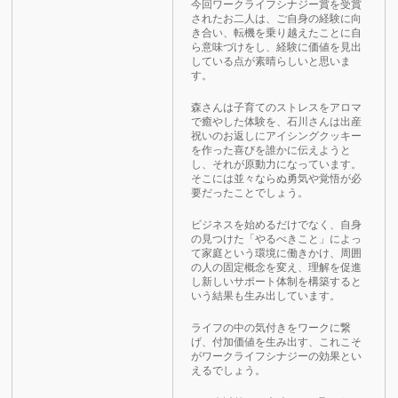
今回ワークライフシナジー賞を受賞
されたお二人は、ご自身の経験に向
き合い、転機を乗り越えたことに自
ら意味づけをし、経験に価値を見出
している点が素晴らしいと思いま
す。
森さんは子育てのストレスをアロマ
で癒やした体験を、石川さんは出産
祝いのお返しにアイシングクッキー
を作った喜びを誰かに伝えようと
し、それが原動力になっています。
そこには並々ならぬ勇気や覚悟が必
要だったことでしょう。
ビジネスを始めるだけでなく、自身
の見つけた「やるべきこと」によっ
て家庭という環境に働きかけ、周囲
の人の固定概念を変え、理解を促進
し新しいサポート体制を構築すると
いう結果も生み出しています。
ライフの中の気付きをワークに繋
げ、付加価値を生み出す、これこそ
がワークライフシナジーの効果とい
えるでしょう。