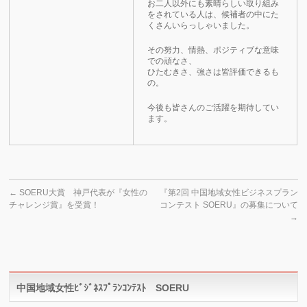
お二人以外にも素晴らしい取り組み
をされている人は、候補者の中にた
くさんいらっしゃいました。
その努力、情熱、ポジティブな意味
での頑なさ、
ひたむきさ、強さは皆評価できるも
の。
今後も皆さんのご活躍を期待してい
ます。
←
SOERU大賞 神戸代表が『女性の
『第2回 中国地域女性ビジネスプラン
チャレンジ賞』を受賞！
コンテスト SOERU』の募集について
→
中国地域女性ﾋﾞｼﾞﾈｽﾌﾟﾗﾝｺﾝﾃｽﾄ SOERU