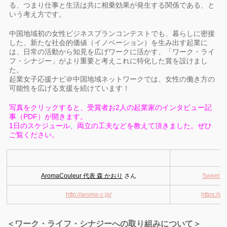
る、つまり仕事と生活は共に相乗効果が発生する関係である、と
いう考え方です。
中国地域初の女性ビジネスプランコンテストでも、暮らしに密接
した、新たな社会的価値（イノベーション）を生み出す起業に
は、日常の活動から知見を広げワークに活かす、「ワーク・ライ
フ・シナジー」がより重要と考えこれに特化した賞を設けまし
た。
起業女子応援ナビ＠中国地域ネットワークでは、女性の働き方の
可能性を広げる支援を続けています！
写真をクリックすると、受賞者お2人の起業家のインタビュー記
事（PDF）が開きます。
1日のスケジュール、両立の工夫などを教えて頂きました。ぜひ
ご覧ください。
AromaCouleur 代表 森 かおり
さん
Sweet 
http://aroma-c.jp/
https://a
＜ワーク・ライフ・シナジーへの取り組みについて＞