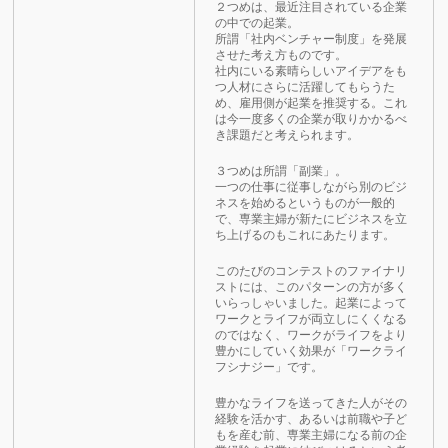
２つめは、最近注目されている企業
の中での起業。
所謂「社内ベンチャー制度」を発展
させた考え方ものです。
社内にいる素晴らしいアイデアをも
つ人材にさらに活躍してもらうた
め、雇用側が起業を推奨する。これ
は今一度多くの企業が取りかかるべ
き課題だと考えられます。
３つめは所謂「副業」。
一つの仕事に従事しながら別のビジ
ネスを始めるというものが一般的
で、専業主婦が新たにビジネスを立
ち上げるのもこれにあたります。
このたびのコンテストのファイナリ
ストには、このパターンの方が多く
いらっしゃいました。起業によって
ワークとライフが両立しにくくなる
のではなく、ワークがライフをより
豊かにしていく効果が「ワークライ
フシナジー」です。
豊かなライフを送ってきた人がその
経験を活かす、あるいは前職や子ど
もを産む前、専業主婦になる前の企