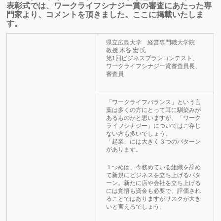
表彰式では、ワークライフシナジー賞の審査にあたった専
門家より、コメントを頂きました。ここに掲載いたしま
す。
県立広島大学 経営専門職大学院
教授 木谷 宏 氏
第1回ビジネスプランコンテスト、
ワークライフシナジー賞審査員長、
審査員
「ワークライフバランス」という言
葉は多くの方にとって耳に馴染みが
あるものかと思いますが、「ワーク
ライフシナジー」についてはご存じ
ない方も多いでしょう。
「起業」には大きく３つのパターン
があります。
１つめは、今務めている組織を辞め
て新規にビジネスを立ち上げるパタ
ーン。新たに店や会社を立ち上げる
には覚悟も資金も必要で、評価され
ることではありますがリスクが大き
いと言えるでしょう。