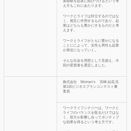
業経験を起業に結びつけるという考
え方もこれにあたります。
ワークとライフは対立するのではな
く、相互に作用するものであり、起
業はどちらも豊かにするものだと考
えます。
ワークとライフがともに豊かになる
ことにによって、女性も男性も起業
が身近になっていく。
そんな社会を理想として見据え、今
回の受賞者を選定しました。
株式会社 Woman’s 宮崎 結花 氏
第1回ビジネスプランコンテスト審
査員
ワークライフシナジーは、ワークと
ライフのバランスを取るだけではな
く、双方が影響し合ってポジティブ
な効果を得るという考え方です。