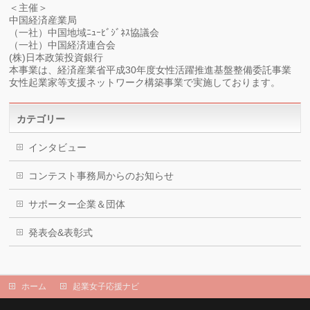
＜主催＞
中国経済産業局
（一社）中国地域ﾆｭｰﾋﾞｼﾞﾈｽ協議会
（一社）中国経済連合会
(株)日本政策投資銀行
本事業は、経済産業省平成30年度女性活躍推進基盤整備委託事業
女性起業家等支援ネットワーク構築事業で実施しております。
カテゴリー
インタビュー
コンテスト事務局からのお知らせ
サポーター企業＆団体
発表会&表彰式
ホーム
起業女子応援ナビ